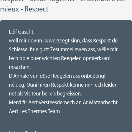
mieux - Respect
Léif Gäscht,
well mir dovun iwwerzeegt sinn, dass Respekt de
Schlëssel fir e gutt Zesummeliewen ass, wëlle mir
Iech op e puer wichteg Reegelen opmierksam
maachen.
D'Anhale vun dëse Reegelen ass onbedéngt
néideg. Ouni hiren Respekt kënne mir Iech leider
net als Visiteur bei eis begréissen.
Merci fir Äert Versteesdemech an Är Mataarbecht.
Äert Les Thermes Team