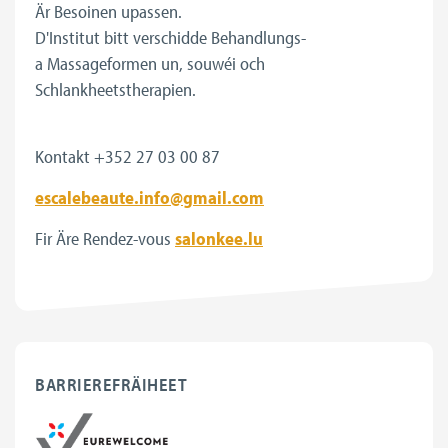
Är Besoinen upassen.
D'Institut bitt verschidde Behandlungs-
a Massageformen un, souwéi och
Schlankheetstherapien.
Kontakt +352 27 03 00 87
escalebeaute.info@gmail.com
Fir Äre Rendez-vous
salonkee.lu
BARRIEREFRÄIHEET