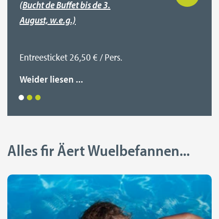
(Bucht de Buffet bis de 3.
August, w.e.g.)
Entreesticket 26,50 € / Pers.
Weider liesen ...
Alles fir Äert Wuelbefannen...