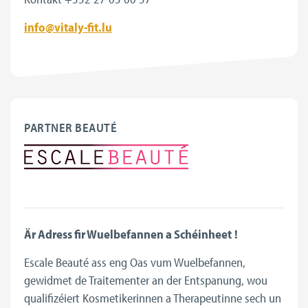
info@vitaly-fit.lu
PARTNER BEAUTÉ
Är Adress fir Wuelbefannen a Schéinheet
!
Escale Beauté ass eng Oas vum Wuelbefannen,
gewidmet de Traitementer an der Entspanung, wou
qualifizéiert Kosmetikerinnen a Therapeutinne sech un