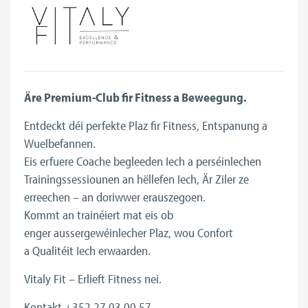
Äre Premium-Club fir Fitness a Beweegung.
Entdeckt déi perfekte Plaz fir Fitness, Entspanung a
Wuelbefannen.
Eis erfuere Coache begleeden Iech a perséinlechen
Trainingssessiounen an hëllefen Iech, Är Ziler ze
erreechen – an doriwwer erauszegoen.
Kommt an trainéiert mat eis ob
enger aussergewéinlecher Plaz, wou Confort
a Qualitéit Iech erwaarden.
Vitaly Fit – Erlieft Fitness nei.
Kontakt +352 27 03 00 57