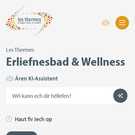
Les Thermes
Erliefnesbad & Wellness
Ären KI-Assistent
Haut fir Iech op