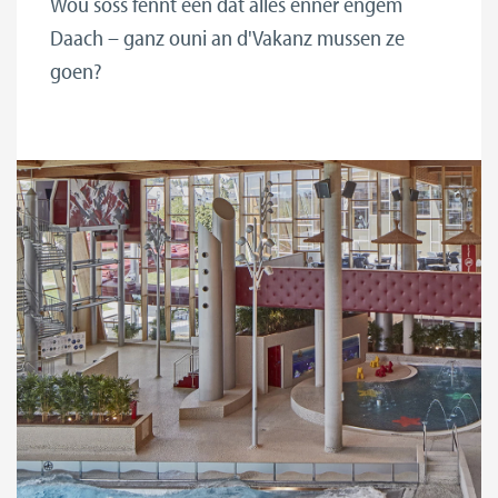
Wou soss fënnt een dat alles ënner engem
Daach – ganz ouni an d'Vakanz mussen ze
goen?