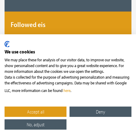
Followed eis
Gitt Fan a followed eis fir datt Dir näischt
verpasst!
We use cookies
We may place these for analysis of our visitor data, to improve our website,
show personalised content and to give you a great website experience. For
more information about the cookies we use open the settings.
Data is collected for the purpose of advertising personalization and measuring
the effectiveness of advertising campaigns. Data may be shared with Google
LLC, more information can be found
here
.
Sécher Bezuelmethod
Accept all
Deny
No, adjust