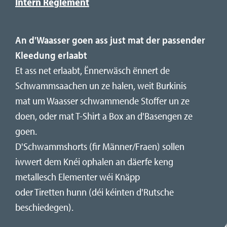
Intern Reglement
An d'Waasser goen ass just mat der passender
Kleedung erlaabt
Et ass net erlaabt, Ënnerwäsch ënnert de
Schwammsaachen un ze halen, weit Burkinis
mat um Waasser schwammende Stoffer un ze
doen, oder mat T-Shirt a Box an d'Basengen ze
goen.
D'Schwammshorts (fir Männer/Fraen) sollen
iwwert dem Knéi ophalen an däerfe keng
metallesch Elementer wéi Knäpp
oder Tiretten hunn (déi kéinten d'Rutsche
beschiedegen).