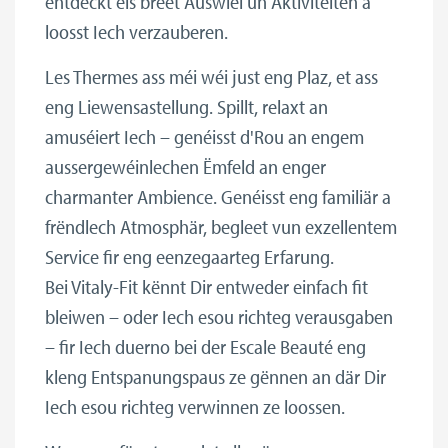
entdeckt eis breet Auswiel un Aktivitéiten a
loosst Iech verzauberen.
Les Thermes ass méi wéi just eng Plaz, et ass
eng Liewensastellung. Spillt, relaxt an
amuséiert Iech – genéisst d'Rou an engem
aussergewéinlechen Ëmfeld an enger
charmanter Ambience. Genéisst eng familiär a
frëndlech Atmosphär, begleet vun exzellentem
Service fir eng eenzegaarteg Erfarung.
Bei Vitaly-Fit kënnt Dir entweder einfach fit
bleiwen – oder Iech esou richteg verausgaben
– fir Iech duerno bei der Escale Beauté eng
kleng Entspanungspaus ze gënnen an där Dir
Iech esou richteg verwinnen ze loossen.