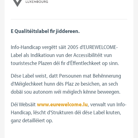
E Qualitéitslabel fir jiddereen.
Info-Handicap vergëtt säit 2005 d'EUREWELCOME-
Label als Indikatioun vun der Accessibilitéit vun
touristesche Plazen déi fir d'Ëffentlechkeet op sinn.
Dëse Label weist, datt Persounen mat Behënnerung
d'Méiglechkeet hunn dës Plaz ze besichen, an sech
dobäi sou autonom wéi méiglech kënne beweegen.
Déi Websäit
www.eurewelcome.lu
, verwalt vun Info-
Handicap, lëscht d'Strukturen déi dëse Label kruten,
ganz detailléiert op.