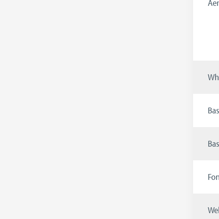
Äer
Whi
Bas
Bas
Fon
Wel