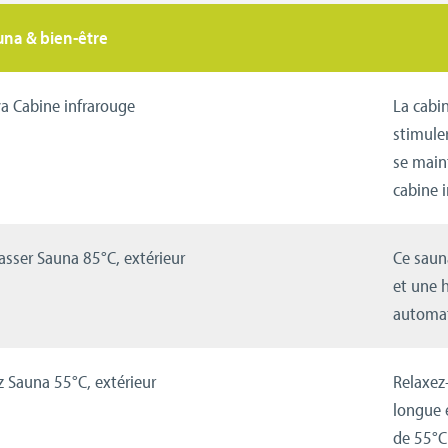
na & bien-être
a Cabine infrarouge
La cabi
stimuler
se main
cabine i
sser Sauna 85°C, extérieur
Ce saun
et une 
automati
z Sauna 55°C, extérieur
Relaxez
longue 
de 55°C