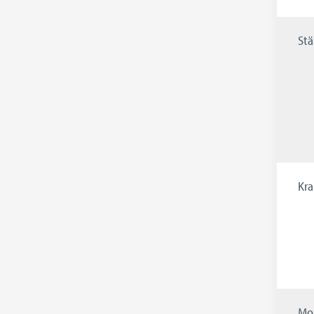
St
Kra
Mo