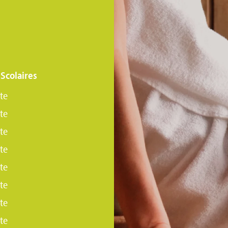
Scolaires
te
te
te
te
te
te
te
te