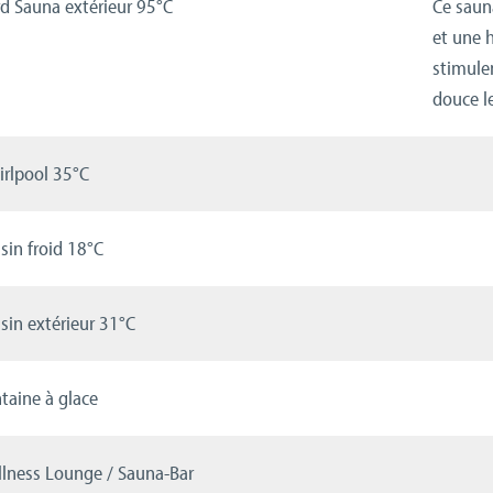
d Sauna extérieur 95°C
Ce saun
et une 
stimulen
douce l
rlpool 35°C
sin froid 18°C
sin extérieur 31°C
taine à glace
lness Lounge / Sauna-Bar