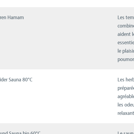
ären Hamam
Les tem
combiné
aident l
essentie
le plais
poumon
ider Sauna 80°C
Les her
préparé
agréable
les odeu
relaxan
und Sauna bio 60°C
Le sauna