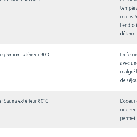
tempéra
moins 6
l’endroi
détermi
ng Sauna Extérieur 90°C
La forme
avec un
malgré 
de séjo
er Sauna extérieur 80°C
L’odeur
une sens
permet d